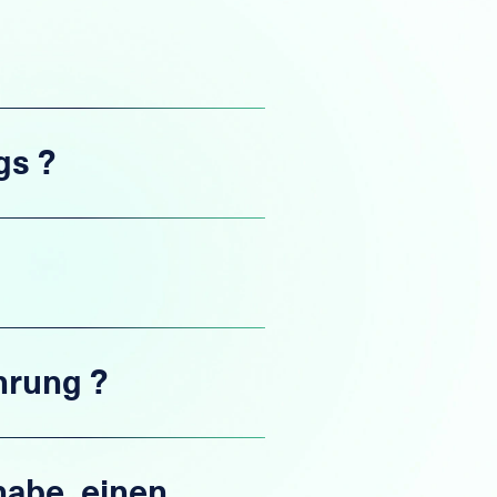
gs ?
hrung ?
habe, einen