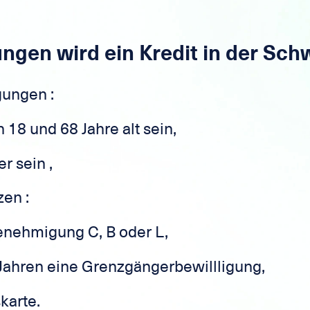
gen wird ein Kredit in der Sch
gungen :
18 und 68 Jahre alt sein,
r sein ,
zen :
enehmigung C, B oder L,
 Jahren eine Grenzgängerbewillligung,
karte.