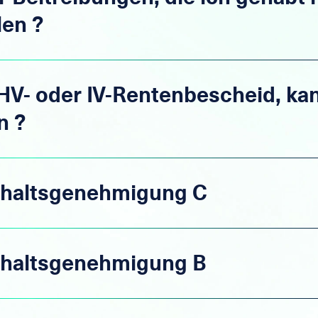
len ?
HV- oder IV-Rentenbescheid, kan
n ?
nthaltsgenehmigung C
nthaltsgenehmigung B