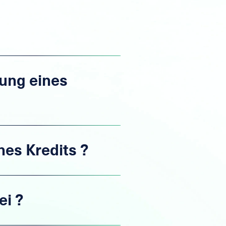
nung eines
es Kredits ?
ei ?