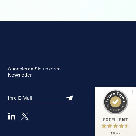
Customer reviews and experiences for
Milenia
98%
EXCELLENT
Recommended on
ProvenExpert.com
4.65 / 5.00
Abonnieren Sie unseren
Newsletter
754
3,958
Reviews from 1 other
Reviews on
source
ProvenExpert.com
ProvenExpert.com
View profile on
EXCELLENT
Natacha Egé
8/6/2026
5
Service client au top, toujours présent à
Milenia