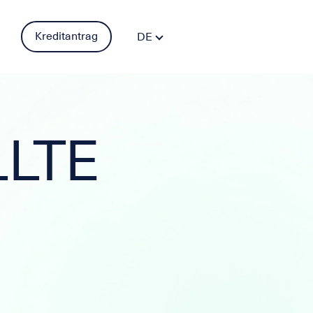
Kreditantrag
DE
FR
PT
ES
IT
LLTE
EN