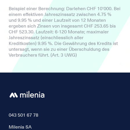
Beispiel einer Berechnung: Darlehen CHF 10'000. Bei
einem effektiven Jahreszinssatz zwischen 4.75 %
und 9.95 % und einer Laufzeit von 12 Monaten
ergeben sich Zinsen von insgesamt CHF 253.65 bis
CHF 523.30. Laufzeit: 6-120 Monate; maximaler
Jahreszinssatz (einschliesslich aller
Kreditkosten) 9.95 %. Die Gewährung des Kredits ist
untersagt, wenn sie zu einer Überschuldung des
Verbrauchers führt. (Art. 3 UWG)
043 501 67 78
Milenia SA