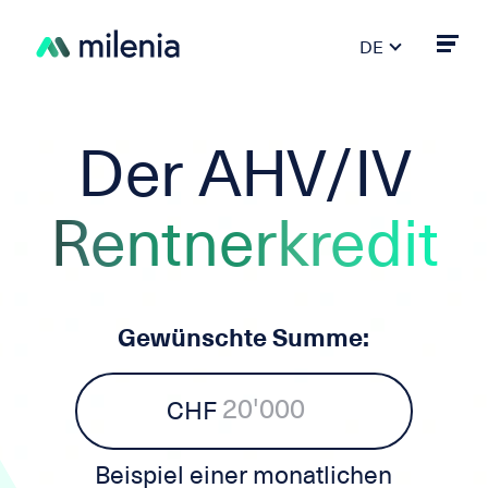
DE
FR
PT
ES
Der AHV/IV
IT
EN
Rentnerkredit
Gewünschte Summe:
CHF
Beispiel einer monatlichen