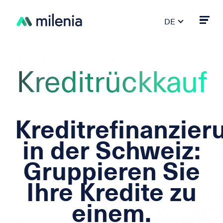
DE
FR
PT
ES
Kreditrückkauf
IT
EN
Kreditrefinanzier
in der Schweiz:
Gruppieren Sie
Ihre Kredite zu
einem.