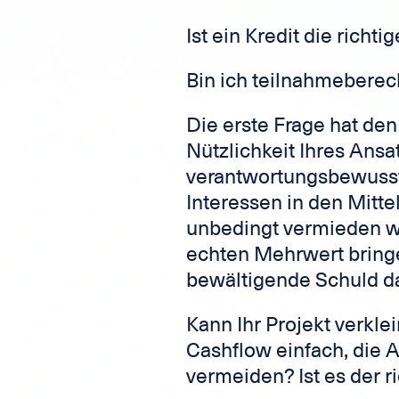
Ist ein Kredit die richt
Bin ich teilnahmeberec
Die erste Frage hat den
Nützlichkeit Ihres Ansa
verantwortungsbewusster
Interessen in den Mitt
unbedingt vermieden w
echten Mehrwert bringe
bewältigende Schuld da
Kann Ihr Projekt verkle
Cashflow einfach, die 
vermeiden? Ist es der r