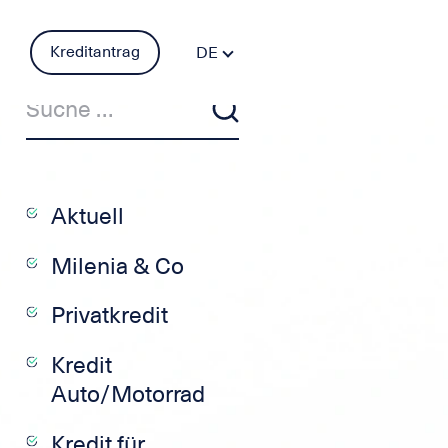
Kreditantrag
DE
FR
PT
ES
IT
EN
Aktuell
Milenia & Co
Privatkredit
Kredit
Auto/Motorrad
Kredit für