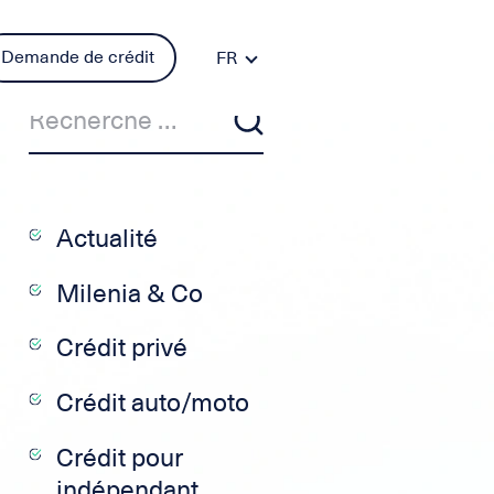
Demande de crédit
FR
DE
PT
ES
IT
EN
Actualité
Milenia & Co
Crédit privé
Crédit auto/moto
Crédit pour
indépendant