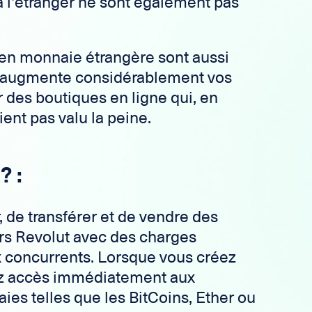
 à l’étranger ne sont également pas
 en monnaie étrangère sont aussi
i augmente considérablement vos
r des boutiques en ligne qui, en
ent pas valu la peine.
? :
r, de transférer et de vendre des
rs Revolut avec des charges
x concurrents. Lorsque vous créez
ez accès immédiatement aux
es telles que les BitCoins, Ether ou