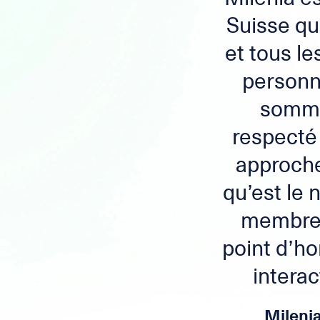
Suisse qui
et tous le
personn
somme
respecté 
approche
qu’est le 
membres
point d’ho
interac
Milenia