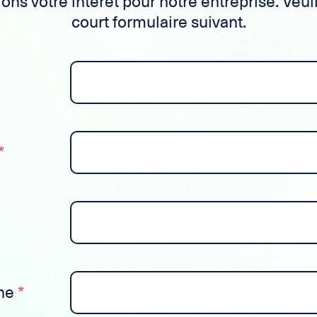
ns votre intérêt pour notre entreprise. Veuil
court formulaire suivant.
*
ne
*