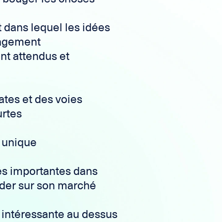
dans lequel les idées
gagement
nt attendus et
ates et des voies
urtes
e unique
és importantes dans
ader sur son marché
intéressante au dessus