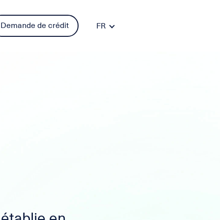
Demande de crédit
FR
DE
PT
ES
IT
EN
établie en