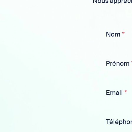
Nous apprécio
Nom
*
Prénom
Email
*
Télépho