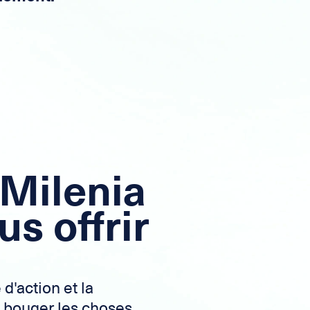
Milenia
us offrir
d'action et la
re bouger les choses