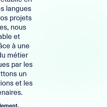
les langues
vos projets
es, nous
ble et
râce à une
du métier
ues par les
ttons un
ions et les
enaires.
plement.