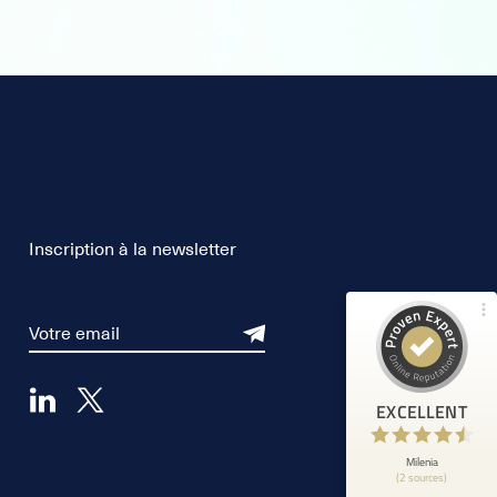
Customer reviews and experiences for
Milenia
98%
EXCELLENT
Recommended on
ProvenExpert.com
4.65 / 5.00
Inscription à la newsletter
754
3,957
Reviews from 1 other
Reviews on
source
ProvenExpert.com
ProvenExpert.com
View profile on
EXCELLENT
Natacha Egé
8/6/2026
5
Service client au top, toujours présent à
Milenia
(2 sources)
chaque étapes. Fantastique