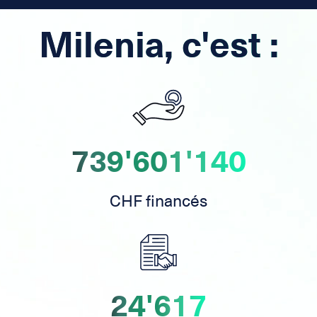
Milenia, c'est :
739'601'140
CHF financés
24'617