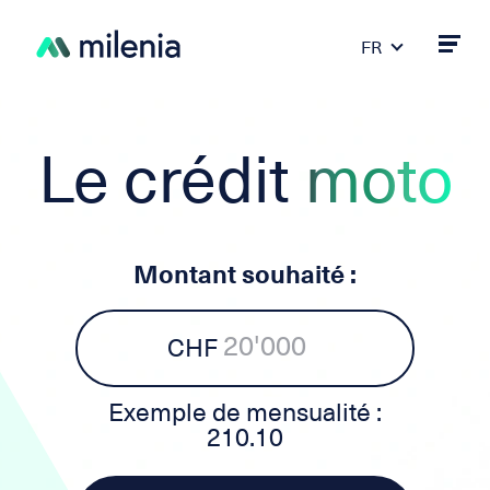
FR
DE
PT
ES
Le crédit
moto
IT
EN
Montant souhaité :
CHF
Exemple de mensualité :
210.10