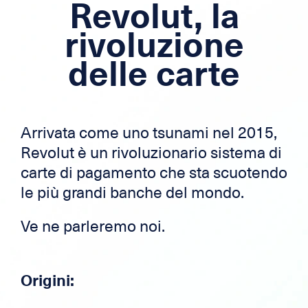
Revolut, la
Ipoteca
rivoluzione
Credito per frontalieri
delle carte
Carta di credito
Zek
Arrivata come uno tsunami nel 2015,
Revolut è un rivoluzionario sistema di
carte di pagamento che sta scuotendo
le più grandi banche del mondo.
Ve ne parleremo noi.
Origini: