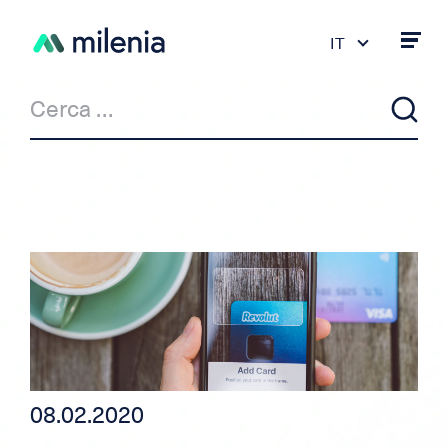
IT
FR
DE
PT
ES
EN
Notizie
Milenia & Co
Credito privato
Credito auto/moto
08.02.2020
Credito per indipendente