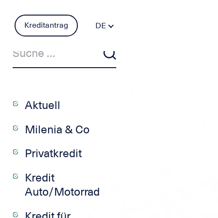
Kreditantrag
DE
FR
PT
ES
IT
EN
Aktuell
Milenia & Co
Privatkredit
Kredit
Auto/Motorrad
Kredit für