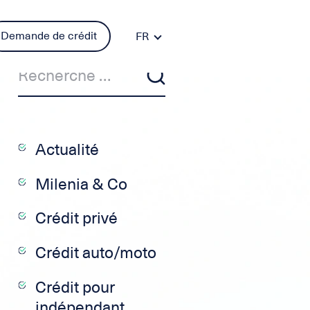
Demande de crédit
FR
DE
PT
ES
IT
EN
Actualité
Milenia & Co
Crédit privé
Crédit auto/moto
Crédit pour
indépendant