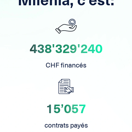
Milenia, c'est:
438'329'240
CHF financés
15’057
contrats payés