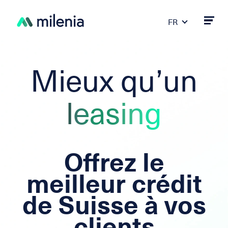
FR
DE
PT
ES
Mieux qu’un
IT
EN
leasing
Offrez le
meilleur crédit
de Suisse à vos
clients