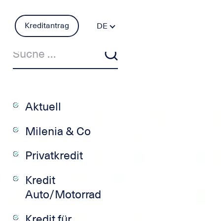
Kreditantrag
DE
FR
PT
ES
IT
EN
Aktuell
Milenia & Co
Privatkredit
Kredit
Auto/Motorrad
Kredit für