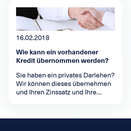
und Portugiesisch.
Da Sie von nun an alle Angebote
des schweizerischen Marktes
nutzen können, ist es möglich,
mit einem einzigen
16.02.2018
Darlehensantrag alle
Wie kann ein vorhandener
Privatdarlehen auf dem Markt in
Kredit übernommen werden?
der Schweiz zu testen.
Sie haben ein privates Darlehen?
Wir können dieses übernehmen
und Ihren Zinssatz und Ihre
Monatsrate senken !