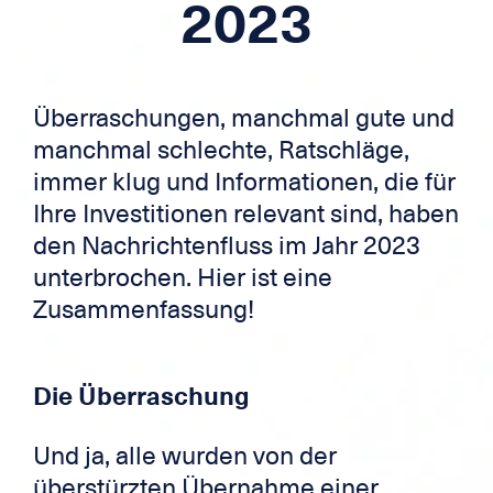
2023
Hypothek
Grenzüberschreitende Kredite
Überraschungen, manchmal gute und
Kreditkarte
manchmal schlechte, Ratschläge,
immer klug und Informationen, die für
Zek
Ihre Investitionen relevant sind, haben
den Nachrichtenfluss im Jahr 2023
unterbrochen. Hier ist eine
Zusammenfassung!
Die Überraschung
Und ja, alle wurden von der
überstürzten Übernahme einer