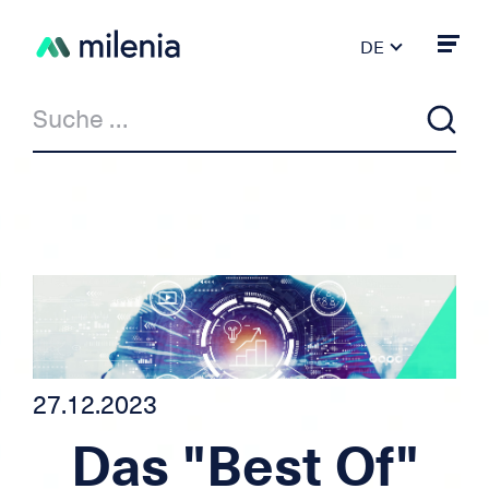
DE
FR
PT
ES
IT
EN
Aktuell
Milenia & Co
Privatkredit
Kredit Auto/Motorrad
27.12.2023
Das "Best Of"
Kredit für Selbständige