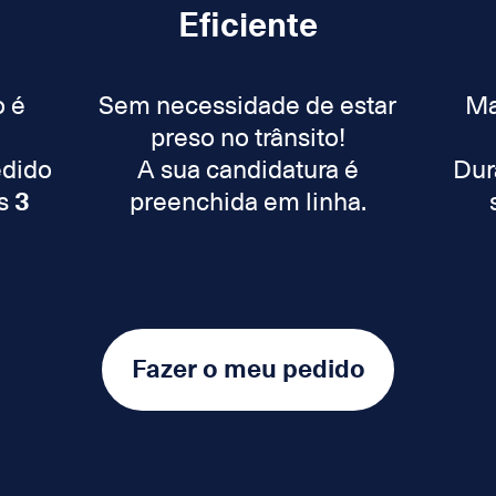
Eficiente
o é
Sem necessidade de estar
Ma
preso no trânsito!
edido
A sua candidatura é
Dur
as
3
preenchida em linha.
Fazer o meu pedido