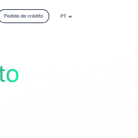
Pedido de crédito
PT
FR
DE
ES
IT
to
EN