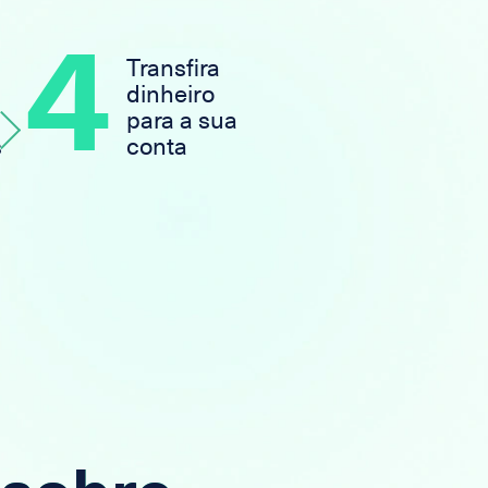
4
Transfira
dinheiro
para a sua
s
conta