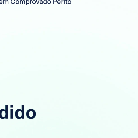
em Comprovado Perito
dido