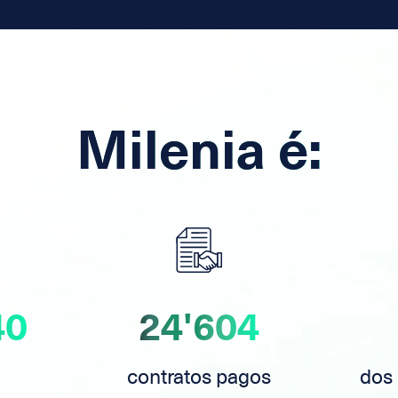
Milenia é:
40
24'604
contratos pagos
dos