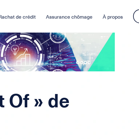
Rachat de crédit
Assurance chômage
À propos
t Of » de