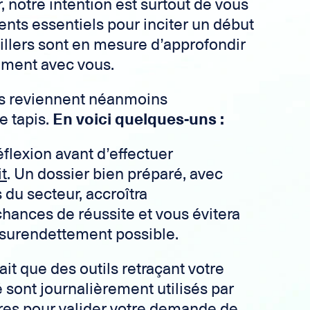
r, notre intention est surtout de vous
ts essentiels pour inciter un début
illers sont en mesure d’approfondir
tement avec vous.
s reviennent néanmoins
e tapis.
En voici quelques-uns :
éflexion avant d’effectuer
t
. Un dossier bien préparé, avec
 du secteur, accroîtra
hances de réussite et vous évitera
 surendettement possible.
it que des outils retraçant votre
é sont journalièrement utilisés par
ières pour valider votre demande de