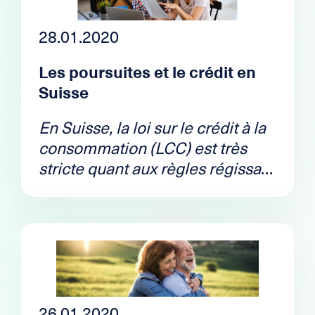
28.01.2020
Les poursuites et le crédit en
Suisse
En Suisse, la loi sur le crédit à la
consommation (LCC) est très
stricte quant aux règles régissant
les crédits et leasings. Dès lors il
est généralement impossible
d’obtenir un crédit lorsque l’on a
plus d’une poursuite. Toutefois, il
existe pleins de solutions pour
palier à cela. Explications dans
notre article.
26.01.2020