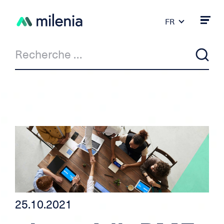
FR
DE
PT
ES
IT
EN
Actualité
Milenia & Co
Crédit privé
Crédit auto/moto
25.10.2021
Crédit pour indépendant