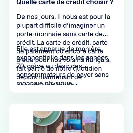
Quelle carte de crédit choisir ?
De nos jours, il nous est pour la
plupart difficile d’imaginer un
porte-monnaie sans carte de
crédit. La carte de crédit, carte
Elle est apparue de manière
de paiement ou encore carte
exponentielle dans les années
bleue pour nos voisins français,
70, grâce au désir des
fait partie de notre quotidien
consommateurs de payer sans
depuis maintenant de
monnaie physique.
nombreuses années.