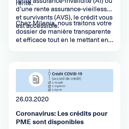
rente assurance-invalidité (AI) ou
rente.
d’une rente assurance-vieillesse
et survivants (AVS), le crédit vous
Chez Milenia, nous traitons votre
est accessible.
dossier de manière transparente
et efficace tout en le mettant en
avant auprès de nos partenaires
de crédit.
26.03.2020
Coronavirus: Les crédits pour
PME sont disponibles