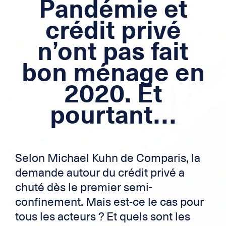
Pandémie et
Crédit immobilier
crédit privé
Crédit frontalier
n’ont pas fait
Carte de Crédit
bon ménage en
Zek
2020. Et
pourtant…
Selon Michael Kuhn de Comparis, la
demande autour du crédit privé a
chuté dès le premier semi-
confinement. Mais est-ce le cas pour
tous les acteurs ? Et quels sont les