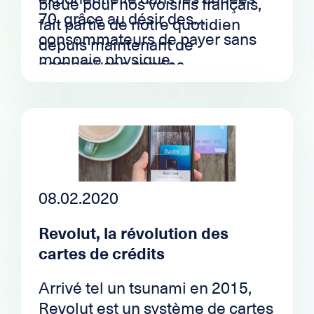
bleue pour nos voisins français,
70, grâce au désir des
fait partie de notre quotidien
consommateurs de payer sans
depuis maintenant de
monnaie physique.
nombreuses années.
08.02.2020
Revolut, la révolution des
cartes de crédits
Arrivé tel un tsunami en 2015,
Revolut est un système de cartes