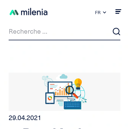
FR
DE
PT
ES
IT
EN
Actualité
Milenia & Co
Crédit privé
Crédit auto/moto
29.04.2021
Crédit pour indépendant