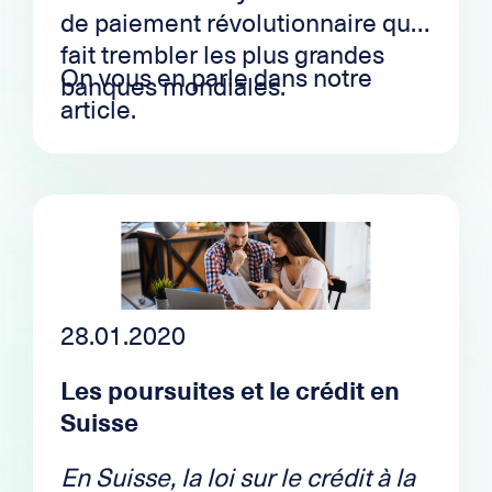
de paiement révolutionnaire qui
fait trembler les plus grandes
On vous en parle dans notre
banques mondiales.
article.
28.01.2020
Les poursuites et le crédit en
Suisse
En Suisse, la loi sur le crédit à la