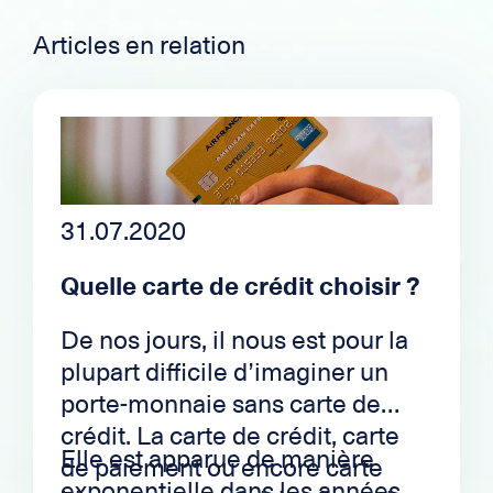
Articles en relation
31.07.2020
Quelle carte de crédit choisir ?
De nos jours, il nous est pour la
plupart difficile d’imaginer un
porte-monnaie sans carte de
crédit. La carte de crédit, carte
Elle est apparue de manière
de paiement ou encore carte
exponentielle dans les années