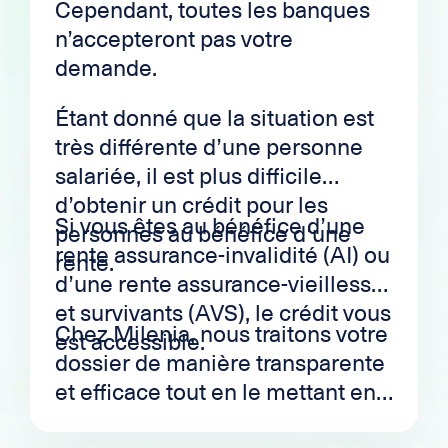
Cependant, toutes les banques
n’accepteront pas votre
demande.
Étant donné que la situation est
très différente d’une personne
salariée, il est plus difficile
d’obtenir un crédit pour les
Si vous êtes au bénéfice d’une
personnes au bénéfice d’une
rente assurance-invalidité (AI) ou
rente.
d’une rente assurance-vieillesse
et survivants (AVS), le crédit vous
Chez Milenia, nous traitons votre
est accessible.
dossier de manière transparente
et efficace tout en le mettant en
avant auprès de nos partenaires