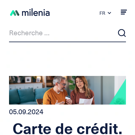
FR
DE
PT
ES
IT
EN
Actualité
Milenia & Co
Crédit privé
Crédit auto/moto
05.09.2024
Carte de crédit.
Crédit pour indépendant