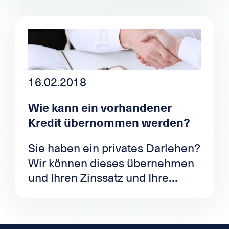
Englisch, Italienisch, Spanisch
und Portugiesisch.
Da Sie von nun an alle Angebote
des schweizerischen Marktes
nutzen können, ist es möglich,
mit einem einzigen
16.02.2018
Darlehensantrag alle
Wie kann ein vorhandener
Privatdarlehen auf dem Markt in
Kredit übernommen werden?
der Schweiz zu testen.
Sie haben ein privates Darlehen?
Wir können dieses übernehmen
und Ihren Zinssatz und Ihre
Monatsrate senken !