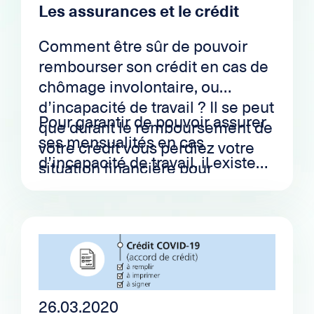
Les assurances et le crédit
Comment être sûr de pouvoir
rembourser son crédit en cas de
chômage involontaire, ou
d’incapacité de travail ? Il se peut
Pour garantir de pouvoir assurer
que durant le remboursement de
ses mensualités en cas
votre crédit vous perdiez votre
d’incapacité de travail, il existe
situation financière pour
plusieurs options. La PPI
diverses raisons allant du simple
(payment protection insurance)
licenciement, à un arrêt forcé dû
et l’APG (assurance perte de
à un accident ou une maladie.
gain). Nous allons revenir en
détail sur ces deux options dans
notre article, mais aussi sur les
différentes possibilités
26.03.2020