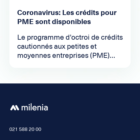
d'assurances inclues ou non
Coronavirus: Les crédits pour
dans le crédit privé.
PME sont disponibles
Le programme d’octroi de crédits
cautionnés aux petites et
moyennes entreprises (PME)
annoncé par le Conseil fédéral
entre en vigueur aujourd'hui 26
mars 2020. Dès maintenant, les
entreprises peuvent formuler
leurs demandes de crédit auprès
de leur banque principale.
021 588 20 00