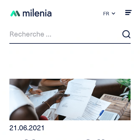
FR
DE
PT
ES
IT
EN
Actualité
Milenia & Co
Crédit privé
Crédit auto/moto
21.06.2021
Crédit pour indépendant