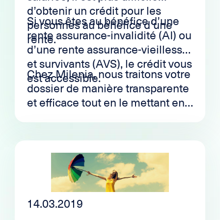
d’obtenir un crédit pour les
Si vous êtes au bénéfice d’une
personnes au bénéfice d’une
rente assurance-invalidité (AI) ou
rente.
d’une rente assurance-vieillesse
et survivants (AVS), le crédit vous
Chez Milenia, nous traitons votre
est accessible.
dossier de manière transparente
et efficace tout en le mettant en
avant auprès de nos partenaires
de crédit.
14.03.2019