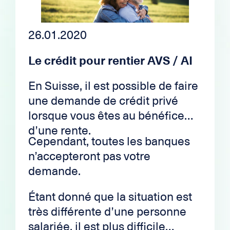
existe pleins de solutions pour
palier à cela. Explications dans
notre article.
26.01.2020
Le crédit pour rentier AVS / AI
En Suisse, il est possible de faire
une demande de crédit privé
lorsque vous êtes au bénéfice
d’une rente.
Cependant, toutes les banques
n’accepteront pas votre
demande.
Étant donné que la situation est
très différente d’une personne
salariée, il est plus difficile