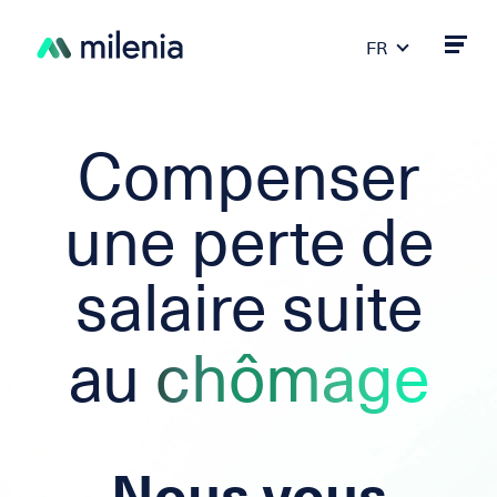
FR
DE
PT
ES
Compenser
IT
EN
une perte de
salaire suite
au
chômage
Nous vous