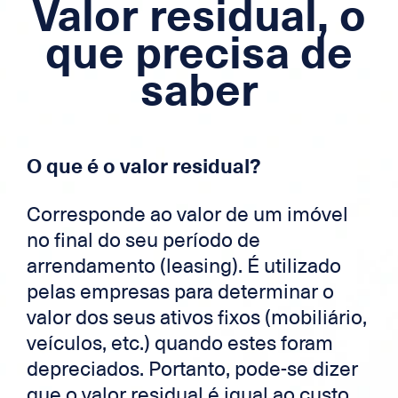
Valor residual, o
Hipoteca
que precisa de
Crédito para os trabalhadores
saber
fronteiriços
cartão de crédito
O que é o valor residual?
Zek
Corresponde ao valor de um imóvel
no final do seu período de
arrendamento (leasing). É utilizado
pelas empresas para determinar o
valor dos seus ativos fixos (mobiliário,
veículos, etc.) quando estes foram
depreciados. Portanto, pode-se dizer
que o valor residual é igual ao custo