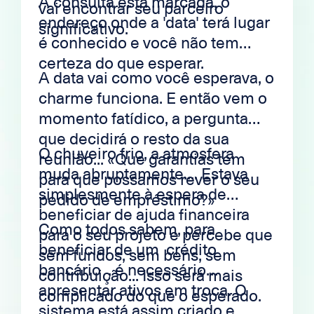
A consulta está marcada, o
vai encontrar seu parceiro
endereço onde a 'data' terá lugar
significativo.
é conhecido e você não tem
certeza do que esperar.
A data vai como você esperava, o
charme funciona. E então vem o
momento fatídico, a pergunta
que decidirá o resto da sua
O chuveiro frio, a atmosfera
reunião... «Que garantias tem
muda abruptamente.... Estava
para que possamos rever o seu
simplesmente à espera de
pedido de empréstimo?»
beneficiar de ajuda financeira
Como todos sabem, para
para o seu projeto e percebe que
beneficiar de um crédito
sem fundos, sem bens, sem
bancário , é necessário
contribuição... Isso será mais
apresentar ativos em troca. O
complicado do que o esperado.
sistema está assim criado e