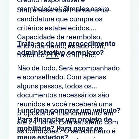
reembolsável. Simples assim.
Sim, é essencial montar uma
candidatura que cumpra os
critérios estabelecidos.
Capacidade de reembolso,
Trata-se de um procedimento
endividamento, estado civil,
administrativo complexo?
histórico
ZEK
e CRIF, etc.
Não de todo. Será acompanhado
e aconselhado. Com apenas
alguns passos, todos os
documentos necessários são
reunidos e você receberá uma
Funciona comprar um veículo?
proposta de financiamento em
Para financiar um projeto de
até 24 horas. Está satisfeito com
mobiliário? Para pagar os
as condições? O seu dinheiro é
meus estudos?