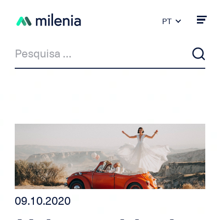
PT
FR
DE
ES
IT
EN
Notícia
Milenia & Co
Crédito Privado
Crédito automóvel/moto
09.10.2020
Crédito para independente