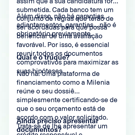
assim que a sua candidatura for
submetida. Cada banco tem um
Além disso, não há garantias,
conjunto de regras que terão de
adiantamentos, garantias... não é
ser acordadas para que possa
obrigatório previamente.
beneficiar de uma avaliação
favorável. Por isso, é essencial
reunir todos os documentos
Qual é o truque?
comprovativos para maximizar as
suas hipóteses.
Não há. Uma plataforma de
financiamento como a Milenia
reúne o seu dossiê
simplesmente certificando-se de
que o seu orçamento está de
acordo com o valor solicitado.
Ainda preciso apresentar
Trata-se de lhe apresentar um
documentos?
crédito responsável e