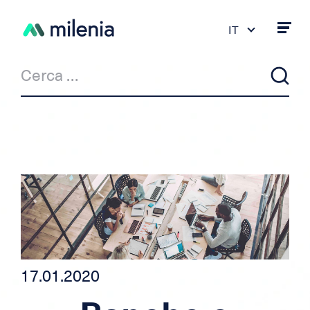
IT
FR
DE
PT
ES
EN
Notizie
Milenia & Co
Credito privato
Credito auto/moto
17.01.2020
Credito per indipendente