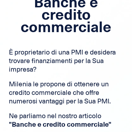
Banche e
Ipoteca
credito
Credito per frontalieri
commerciale
Carta di credito
Zek
È proprietario di una PMI e desidera
trovare finanziamenti per la Sua
impresa?
Milenia le propone di ottenere un
credito commerciale che offre
numerosi vantaggi per la Sua PMI.
Ne parliamo nel nostro articolo
"Banche e credito commerciale"