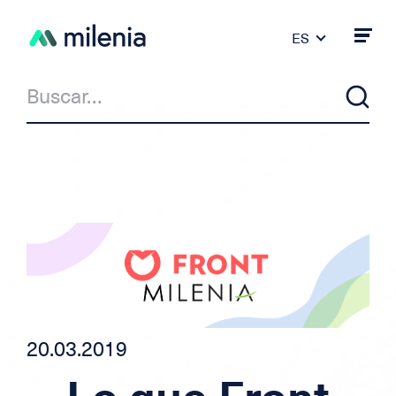
ES
FR
DE
PT
IT
EN
Noticias
Milenia & Co
Crédito Privado
Crédito auto/moto
20.03.2019
Crédito para independiente