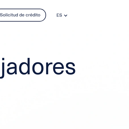
Solicitud de crédito
ES
FR
DE
PT
IT
ajadores
EN