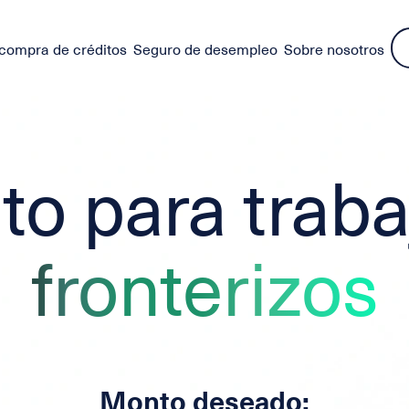
compra de créditos
Seguro de desempleo
Sobre nosotros
ito para trab
fronterizos
Monto deseado: