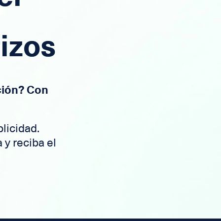
rizos
ción? Con
plicidad.
 y reciba el