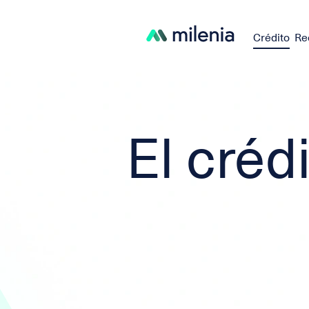
Crédito
Re
El créd