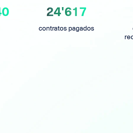
40
24'617
contratos pagados
re