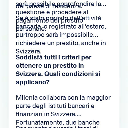
sarà possibile approfondire la
del paese di residenza.
questione e procedere al
Se è stato proibito dall’attività
pagamento del prestito
bancaria, o registrato all'estero,
personale.
purtroppo sarà impossibile
richiedere un prestito, anche in
Svizzera.
Soddisfà tutti i criteri per
ottenere un prestito in
Svizzera. Quali condizioni si
applicano?
Milenia collabora con la maggior
parte degli istituti bancari e
finanziari in Svizzera.
Fortunatamente, due banche