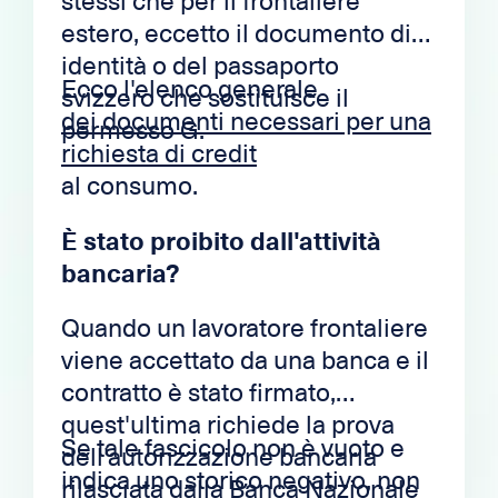
stessi che per il frontaliere
estero, eccetto il documento di
identità o del passaporto
Ecco l'elenco generale
svizzero che sostituisce il
dei documenti necessari per una
permesso G.
richiesta di credit
al consumo.
È stato proibito dall'attività
bancaria?
Quando un lavoratore frontaliere
viene accettato da una banca e il
contratto è stato firmato,
quest'ultima richiede la prova
Se tale fascicolo non è vuoto e
dell'autorizzazione bancaria
indica uno storico negativo, non
rilasciata dalla Banca Nazionale