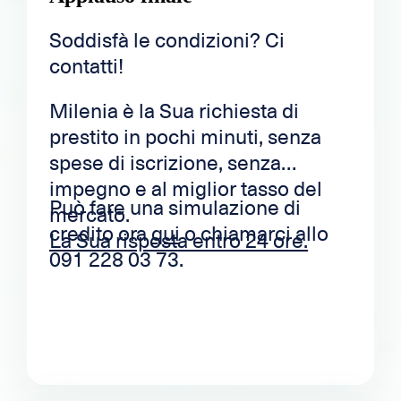
Soddisfà le condizioni? Ci
contatti!
Milenia è la Sua richiesta di
prestito in pochi minuti, senza
spese di iscrizione, senza
impegno e al miglior tasso del
Può fare una simulazione di
mercato.
credito ora
qui
o chiamarci allo
La Sua risposta entro 24 ore.
091 228 03 73.