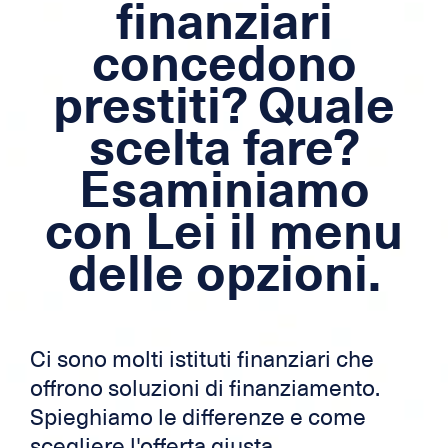
finanziari
Ipoteca
concedono
Credito per frontalieri
prestiti? Quale
Carta di credito
scelta fare?
Zek
Esaminiamo
con Lei il menu
delle opzioni.
Ci sono molti istituti finanziari che
offrono soluzioni di finanziamento.
Spieghiamo le differenze e come
scegliere l'offerta giusta.