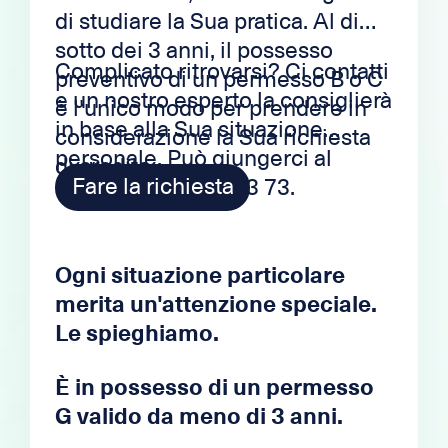
di studiare la Sua pratica. Al di
sotto dei 3 anni, il possesso
Complicato ritrovarsi? Ci contatti
preventivo di un permesso B o C
e un nostro esperto la consiglierà
è l'unico modo per prendere in
in base alla Sua situazione
considerazione la Sua richiesta
personale. Può giungerci al
di credito.
Fare la richiesta
numero: 091 228 03 73.
Ogni situazione particolare
merita un'attenzione speciale.
Le spieghiamo.
È in possesso di un permesso
G valido da meno di 3 anni.