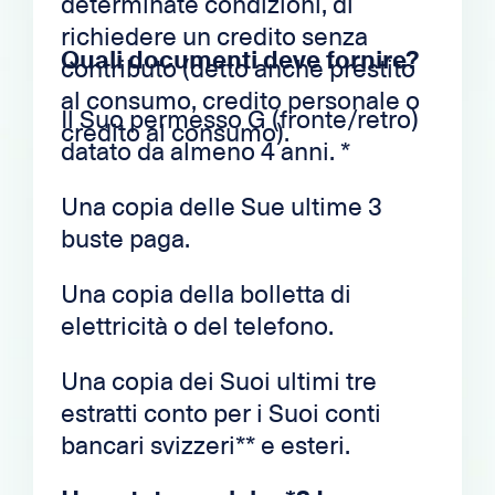
determinate condizioni, di
richiedere un credito senza
Quali documenti deve fornire?
contributo (detto anche prestito
al consumo, credito personale o
Il Suo permesso G (fronte/retro)
credito al consumo).
datato da almeno 4 anni. *
Una copia delle Sue ultime 3
buste paga.
Una copia della bolletta di
elettricità o del telefono.
Una copia dei Suoi ultimi tre
estratti conto per i Suoi conti
bancari svizzeri** e esteri.