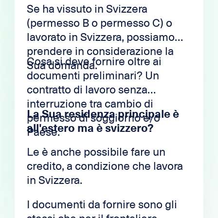
Se ha vissuto in Svizzera
(permesso B o permesso C) o
lavorato in Svizzera, possiamo
prendere in considerazione la
Cosa si deve fornire oltre ai
Sua domanda.
documenti preliminari? Un
contratto di lavoro senza
interruzione tra cambio di
La Sua residenza principale è
permesso di soggiorno e/o
all'estero ma è svizzero?
Paese.
Le è anche possibile fare un
credito, a condizione che lavora
in Svizzera.
I documenti da fornire sono gli