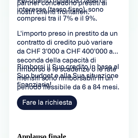
Per quanto riguarda i tassi di
partner concedono prestiti ai
interesse (tasso fisso), sono
nostri clienti frontalieri.
compresi tra il 7% e il 9%.
L'importo preso in prestito da un
contratto di credito può variare
da CHF 3’000 a CHF 400’000 a
seconda della capacità di
Rimborsi il Suo credito in base al
rimborso e le scadenze o le rate
Suo budget e alla Sua situazione
mensili sono rimborsabili in un
finanziaria!
periodo flessibile da 6 a 84 mesi.
Fare la richiesta
Applauso finale