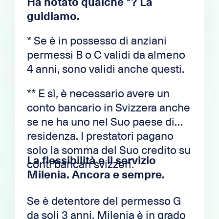
Ha notato qualche *? La
guidiamo.
* Se è in possesso di anziani
permessi B o C validi da almeno
4 anni, sono validi anche questi.
** E sì, è necessario avere un
conto bancario in Svizzera anche
se ne ha uno nel Suo paese di
residenza. I prestatori pagano
solo la somma del Suo credito su
La flessibilità e il servizio
conti bancari svizzeri.
Milenia. Ancora e sempre.
Se è detentore del permesso G
da soli 3 anni, Milenia è in grado