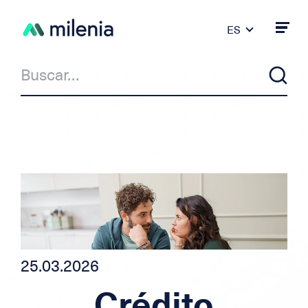
ES
FR
DE
PT
IT
EN
Noticias
Milenia & Co
Crédito Privado
Crédito auto/moto
25.03.2026
Crédito para independiente
Crédito