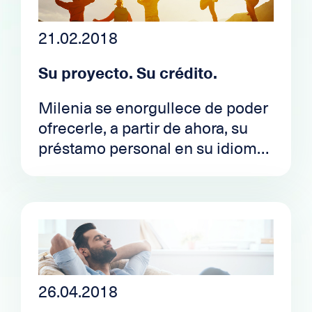
21.02.2018
Su proyecto. Su crédito.
Milenia se enorgullece de poder
ofrecerle, a partir de ahora, su
préstamo personal en su idioma.
Hablamos francés, alemán,
inglés, italiano, español y
portugués.
A partir de ahora podrá
beneficiarse de todas las ofertas
del mercado suizo; una sola
solicitud de préstamo será
26.04.2018
suficiente para explorar la