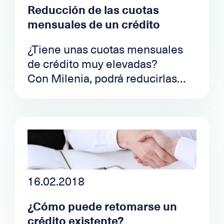
Reducción de las cuotas
totalidad del mercado de
mensuales de un crédito
préstamos personales de Suiza.
¿Tiene unas cuotas mensuales
de crédito muy elevadas?
Con Milenia, podrá reducirlas
desde este mismo momento,
gracias a nuestros productos de
préstamo personal.
Si su crédito es de CHF 20.000 y
hasta ayer le costaba CHF 385 al
mes, a partir de ahora, con
nuestras ofertas, solo le costará
16.02.2018
CHF 220.
¿Cómo puede retomarse un
(Ejemplo de cálculo sobre un
crédito existente?
principal de CHF 20.000 a 60