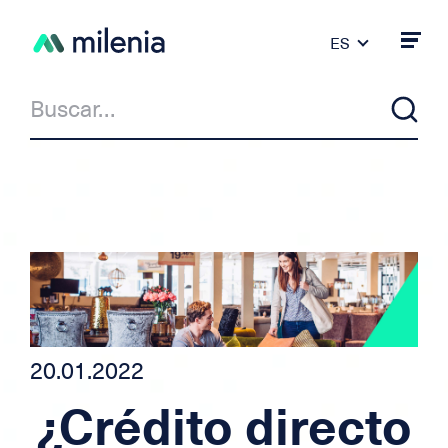
ES
FR
DE
PT
IT
EN
Noticias
Milenia & Co
Crédito Privado
Crédito auto/moto
20.01.2022
¿Crédito directo
Crédito para independiente