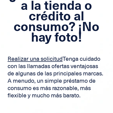
a la tienda o
Hipoteca
crédito al
Crédito transfronterizo
consumo? ¡No
Tarjeta de crédito
hay foto!
Zek
Realizar una solicitud
Tenga cuidado
con las llamadas ofertas ventajosas
de algunas de las principales marcas.
A menudo, un simple préstamo de
consumo es más razonable, más
flexible y mucho más barato.