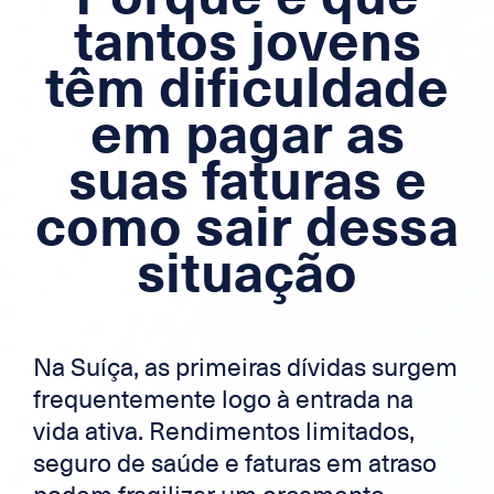
Hipoteca
tantos jovens
têm dificuldade
Crédito para os trabalhadores
fronteiriços
em pagar as
cartão de crédito
suas faturas e
como sair dessa
Zek
situação
Na Suíça, as primeiras dívidas surgem
frequentemente logo à entrada na
vida ativa. Rendimentos limitados,
seguro de saúde e faturas em atraso