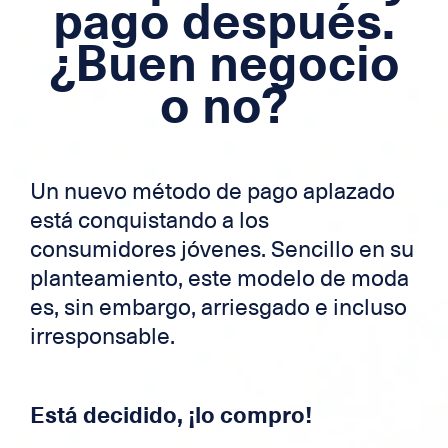
pago después.
Hipoteca
¿Buen negocio
Crédito transfronterizo
o no?
Tarjeta de crédito
Zek
Un nuevo método de pago aplazado
está conquistando a los
consumidores jóvenes. Sencillo en su
planteamiento, este modelo de moda
es, sin embargo, arriesgado e incluso
irresponsable.
Está decidido, ¡lo compro!