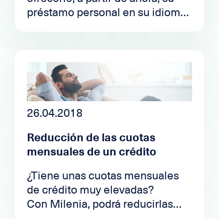
préstamo personal en su idioma.
Hablamos francés, alemán,
inglés, italiano, español y
portugués.
A partir de ahora podrá
beneficiarse de todas las ofertas
del mercado suizo; una sola
solicitud de préstamo será
26.04.2018
suficiente para explorar la
Reducción de las cuotas
totalidad del mercado de
mensuales de un crédito
préstamos personales de Suiza.
¿Tiene unas cuotas mensuales
de crédito muy elevadas?
Con Milenia, podrá reducirlas
desde este mismo momento,